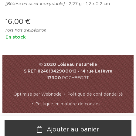
[Bélière en acier inoxydable] -
2,27 g - 1,2 x 2,2 cm
16,00
€
hors frais d'expédition
En stock
© 2020 Loiseau natur'elle
SIRET 82481942900013 - 14 rue Lefèvre
17300
ROCHEFORT
Optimisé par
Webnode
Politique de confidentialité
Politique en matière de cookies
Ajouter au panier