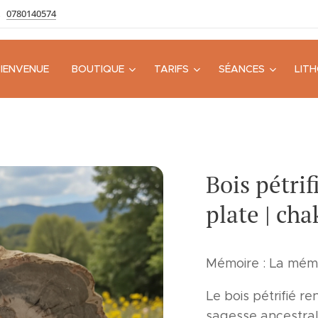
0780140574
BIENVENUE
BOUTIQUE
TARIFS
SÉANCES
LIT
Bois pétrif
plate | ch
Mémoire : La mém
Le bois pétrifié re
sagesse ancestrale