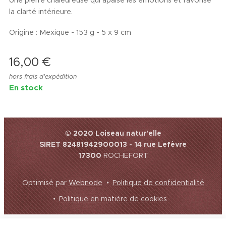
Une pierre chaleureuse qui apaise les émotions et favorise
la clarté intérieure.
Origine : Mexique - 153 g - 5 x 9 cm
16,00
€
hors frais d'expédition
En stock
© 2020 Loiseau natur'elle
SIRET 82481942900013 - 14 rue Lefèvre
17300
ROCHEFORT
Optimisé par
Webnode
Politique de confidentialité
Politique en matière de cookies