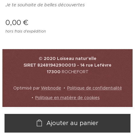
Je te souhaite de belles découvertes
0,00
€
hors frais d'expédition
© 2020 Loiseau natur'elle
SIRET 82481942900013 - 14 rue Lefèvre
17300
ROCHEFORT
Optimisé par
Webnode
Politique de confidentialité
Politique en matière de cookies
Ajouter au panier