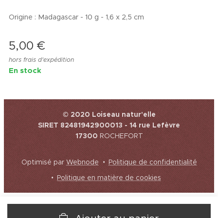
Origine : Madagascar - 10 g - 1,6 x 2,5 cm
5,00
€
hors frais d'expédition
En stock
© 2020 Loiseau natur'elle
SIRET 82481942900013 - 14 rue Lefèvre
17300
ROCHEFORT
Optimisé par
Webnode
Politique de confidentialité
Politique en matière de cookies