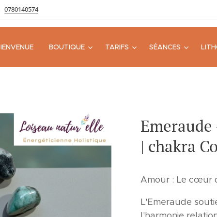
0780140574
BIENVENUE
BOUTIQUE
TARIFS
SÉANCES
LIT
Emeraude -
| chakra C
Amour : Le cœur 
L'Emeraude soutie
l'harmonie relatio