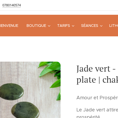
0780140574
BIENVENUE
BOUTIQUE
TARIFS
SÉANCES
LIT
Jade vert -
plate | ch
Amour et Prospéri
Le Jade vert attire
prospérité.