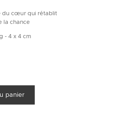
du cœur qui rétablit
re la chance
 g - 4 x 4 cm
u panier