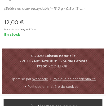
[Bélière en acier inoxydable] - 13,2 g - 0,8 x 18 cm
12,00
€
hors frais d'expédition
En stock
© 2020 Loiseau natur'elle
SIRET 82481942900013 - 14 rue Lefèvre
17300
ROCHEFORT
Optimisé par
Webnode
Politique de confidentialité
Politique en matière de cookies