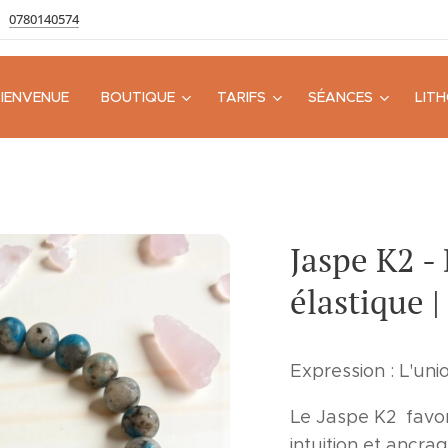
0780140574
BIENVENUE
BOUTIQUE
TARIFS
SÉANCES
LIT
Jaspe K2 -
élastique 
Expression : L'uni
Le Jaspe K2 favori
intuition et ancrag