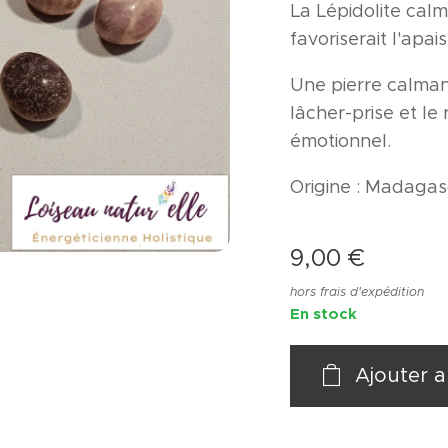
La Lépidolite calme
favoriserait l'apa
Une pierre calma
lâcher-prise et le
émotionnel.
Origine : Madagasc
9,00
€
hors frais d'expédition
En stock
Ajouter a