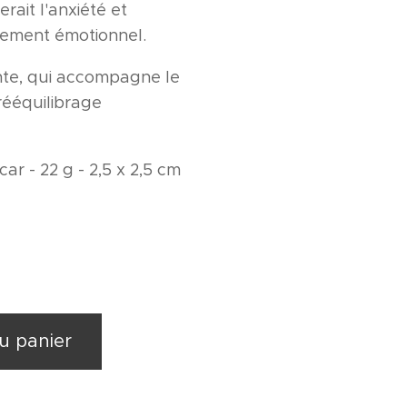
rait l'anxiété et
isement émotionnel.
nte, qui accompagne le
 rééquilibrage
ar - 22 g - 2,5 x 2,5 cm
u panier