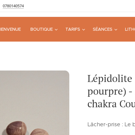
0780140574
BIENVENUE
BOUTIQUE
TARIFS
SÉANCES
LIT
Lépidolite
pourpre) - 
chakra Co
Lâcher-prise : Le