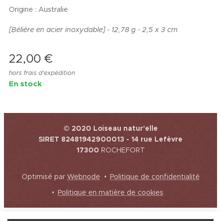
Origine : Australie
[Bélière en acier inoxydable] - 12,78 g - 2,5 x 3 cm
22,00
€
hors frais d'expédition
En stock
© 2020 Loiseau natur'elle
SIRET 82481942900013 - 14 rue Lefèvre
17300
ROCHEFORT
Optimisé par
Webnode
Politique de confidentialité
Politique en matière de cookies