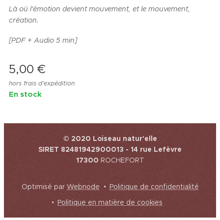
Là où l'émotion devient mouvement, et le mouvement,
création.
[PDF + Audio 5 min]
5,00
€
hors frais d'expédition
En stock
© 2020 Loiseau natur'elle
SIRET 82481942900013 - 14 rue Lefèvre
17300
ROCHEFORT
Optimisé par
Webnode
Politique de confidentialité
Politique en matière de cookies