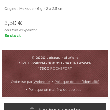
Origine : Mexique - 6 g - 2 x 2,5 cm
3,50
€
hors frais d'expédition
En stock
© 2020 Loiseau natur'elle
SIRET 82481942900013 - 14 rue Lefèvre
17300
ROCHEFORT
Optimisé par
Webnode
Politique de confidentialité
Politique en matière de cookies