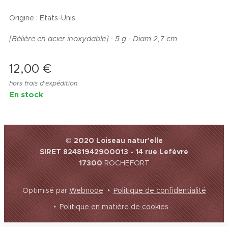
Origine : Etats-Unis
[Bélière en acier inoxydable] - 5 g - Diam 2,7 cm
12,00
€
hors frais d'expédition
En stock
© 2020 Loiseau natur'elle
SIRET 82481942900013 - 14 rue Lefèvre
17300
ROCHEFORT
Optimisé par
Webnode
Politique de confidentialité
Politique en matière de cookies