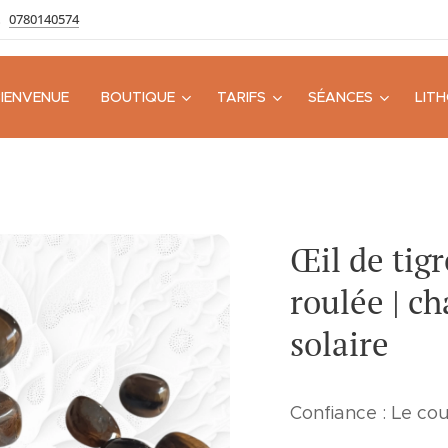
0780140574
BIENVENUE
BOUTIQUE
TARIFS
SÉANCES
LIT
Œil de tigr
roulée | c
solaire
Confiance : Le cou