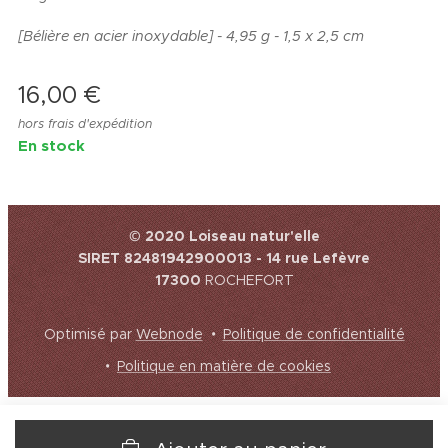
[Bélière en acier inoxydable] - 4,95 g -
1,5 x 2,5 cm
16,00
€
hors frais d'expédition
En stock
© 2020 Loiseau natur'elle
SIRET 82481942900013 - 14 rue Lefèvre
17300
ROCHEFORT
Optimisé par
Webnode
Politique de confidentialité
Politique en matière de cookies