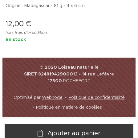
Origine : Madagascar - 81 g - 4 x 6 cm
12,00
€
hors frais d'expédition
En stock
© 2020 Loiseau natur'elle
SIRET 82481942900013 - 14 rue Lefèvre
17300
ROCHEFORT
Optimisé par
Webnode
Politique de confidentialité
Politique en matière de cookies
Ajouter au panier