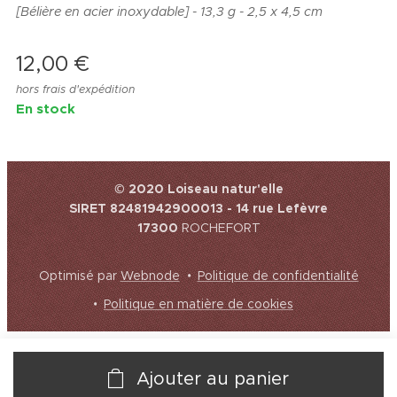
[Bélière en acier inoxydable] - 13,3 g -
2,5 x 4,5 cm
12,00
€
hors frais d'expédition
En stock
© 2020 Loiseau natur'elle
SIRET 82481942900013 - 14 rue Lefèvre
17300
ROCHEFORT
Optimisé par
Webnode
Politique de confidentialité
Politique en matière de cookies
Ajouter au panier