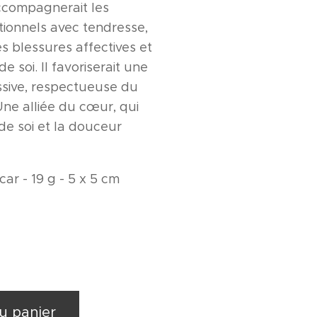
ccompagnerait les
onnels avec tendresse,
es blessures affectives et
de soi. Il favoriserait une
sive, respectueuse du
Une alliée du cœur, qui
de soi et la douceur
ar - 19 g - 5 x 5 cm
u panier