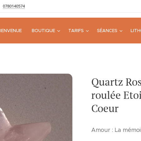
0780140574
BIENVENUE
BOUTIQUE
TARIFS
SÉANCES
LIT
Quartz Ros
roulée Etoi
Coeur
Amour : La mémoi