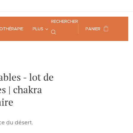
RECHERCHER
HOTHÉRAPIE
PLUS
PANIER
bles - lot de
es | chakra
aire
nce du désert.