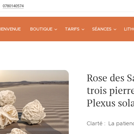
0780140574
BIENVENUE
BOUTIQUE
TARIFS
SÉANCES
LIT
Rose des Sa
trois pierr
Plexus sol
Clarté : La patie