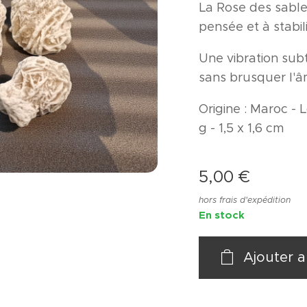
La Rose des sables
pensée et à stabil
Une vibration subti
sans brusquer l'
Origine : Maroc - L
g - 1,5 x 1,6 cm
5,00
€
hors frais d'expédition
En stock
Ajouter a