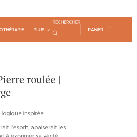
RECHERCHER
HOTHÉRAPIE
PLUS
PANIER
Pierre roulée |
rge
 logique inspirée.
rait l'esprit, apaiserait les
it à exprimer sa vérité