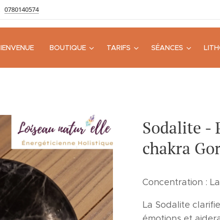
0780140574
BIENVENUE
BOUTIQUE
TARIFS
SÉANCES
LIT
Sodalite - 
chakra Go
Concentration : La
La Sodalite clarifie
émotions et aidera