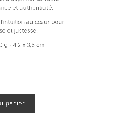
nce et authenticité.
 l'intuition au cœur pour
sse et justesse.
20 g - 4,2 x 3,5 cm
u panier