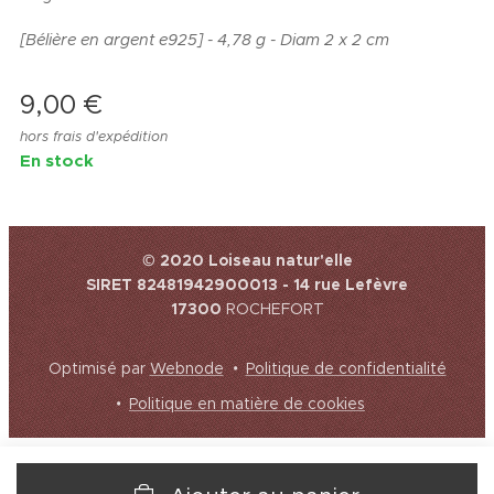
[Bélière en argent e925] - 4,78 g - Diam 2 x 2 cm
9,00
€
hors frais d'expédition
En stock
© 2020 Loiseau natur'elle
SIRET 82481942900013 - 14 rue Lefèvre
17300
ROCHEFORT
Optimisé par
Webnode
Politique de confidentialité
Politique en matière de cookies