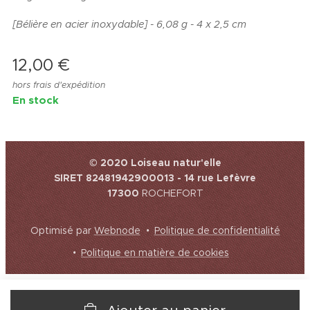
[Bélière en acier inoxydable] - 6,08 g - 4 x 2,5 cm
12,00
€
hors frais d'expédition
En stock
© 2020 Loiseau natur'elle
SIRET 82481942900013 - 14 rue Lefèvre
17300
ROCHEFORT
Optimisé par
Webnode
Politique de confidentialité
Politique en matière de cookies